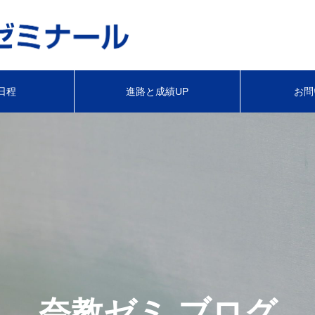
日程
進路と成績UP
お問
奈教ゼミ ブログ