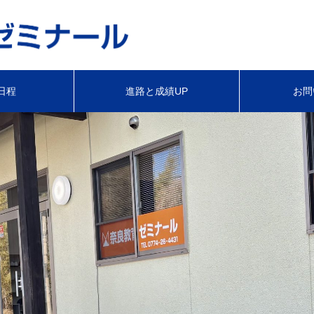
日程
進路と成績UP
お問