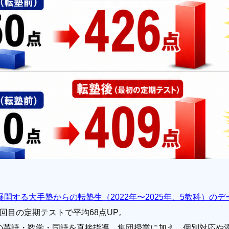
展開する大手塾からの転塾生（2022年〜2025年、5教科）のデ
回目の定期テストで平均68点UP。
の英語・数学・国語を直接指導。集団授業に加え、個別対応や