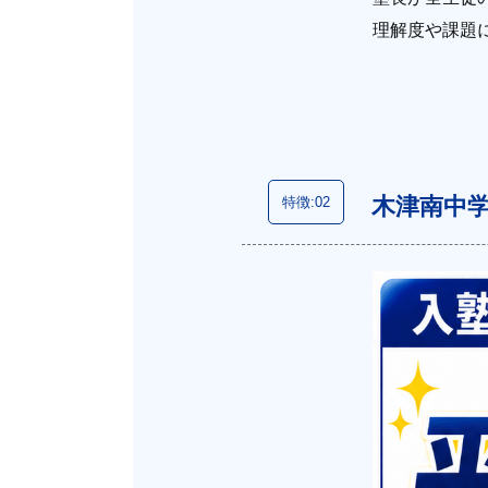
理解度や課題
木津南中学
特徴:02