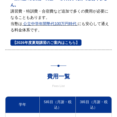
ん。
講習費・特訓費・合宿費など追加で多くの費用が必要に
なることもあります。
当塾は
公立中学年間塾代100万円時代
にも安心して通え
る料金体系です。
【2026年度夏期講習のご案内はこちら】
費用一覧
Fees List
5科目（月謝・税
3科目（月謝・税
学年
込）
込）