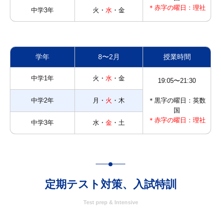
＊赤字の曜日：理社
中学3年
火・
水
・金
学年
8〜2月
授業時間
中学1年
火・
水
・金
19:05〜21:30
中学2年
月・
火
・木
＊黒字の曜日：英数
国
＊赤字の曜日：理社
中学3年
水・
金
・土
定期テスト対策、入試特訓
Test prep & Intensive