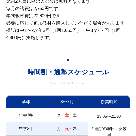
兄弟2人目以降の入会金は無料となります。
毎月の諸費は2,750円です。
年間教材費は20,900円です。
必要に応じて追加教材を購入していただく場合があります。
模試は中1〜2が年3回（1回1,650円）、中3が年4回（1回
4,400円）実施します。
時間割・通塾スケジュール
Timetable & Schedule
学年
3〜7月
授業時間
中学1年
水・
金
・土
19:05〜21:30
中学2年
月・
火
・木
＊黒字の曜日：英数
国