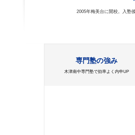
2005年梅美台に開校。入塾
専門塾の強み
木津南中専門塾で効率よく内申UP