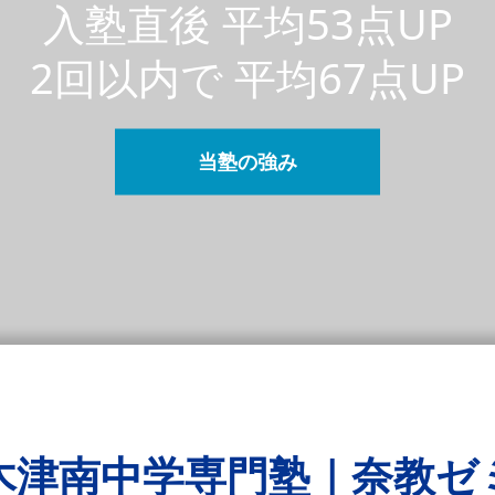
入塾直後 平均53点UP
2回以内で 平均67点UP
当塾の強み
木津南中学専門塾｜奈教ゼ