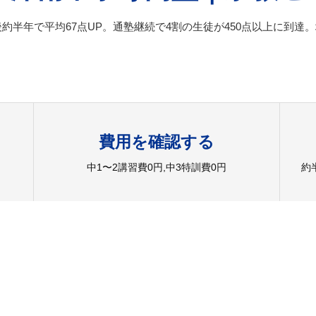
後約半年で平均67点UP。通塾継続で4割の生徒が450点以上に到
費用を確認する
中1〜2講習費0円,中3特訓費0円
約